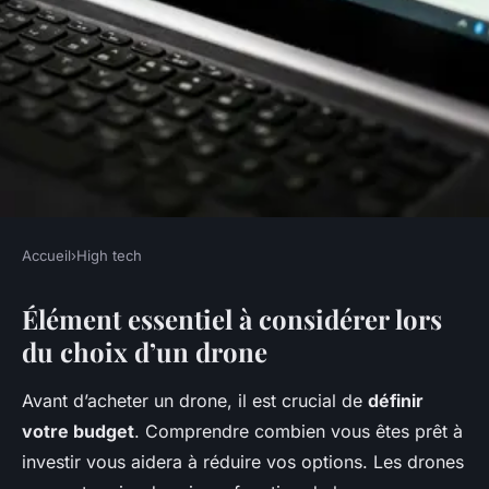
Accueil
›
High tech
HIGH TECH
Élément essentiel à considérer lors
Comment choisir son drone
du choix d’un drone
Enzo
•
11 mars 2025
•
6 min de lecture
Avant d’acheter un drone, il est crucial de
définir
votre budget
. Comprendre combien vous êtes prêt à
investir vous aidera à réduire vos options. Les drones