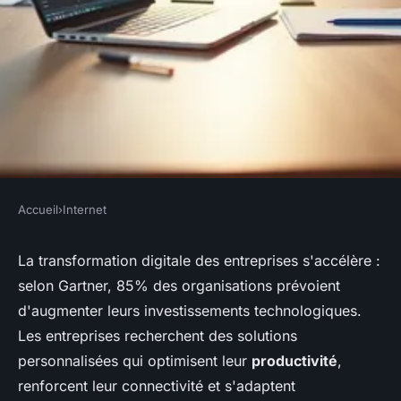
Accueil
›
Internet
INTERNET
Logiciel ad hoc : maximisez
La transformation digitale des entreprises s'accélère :
selon Gartner, 85% des organisations prévoient
votre efficacité et connectivité
d'augmenter leurs investissements technologiques.
Les entreprises recherchent des solutions
Enzo
•
16 décembre 2025
•
7 min de lecture
personnalisées qui optimisent leur
productivité
,
renforcent leur connectivité et s'adaptent