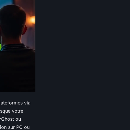
lateformes via
asque votre
erGhost ou
ion sur PC ou