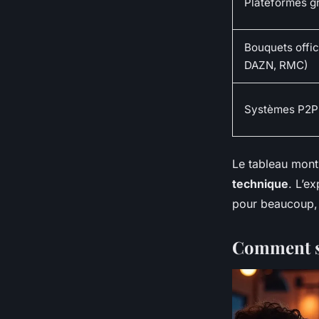
Plateformes gr
Bouquets offici
DAZN, RMC)
Systèmes P2P 
Le tableau montr
technique
. L’ex
pour beaucoup, 
Comment sé