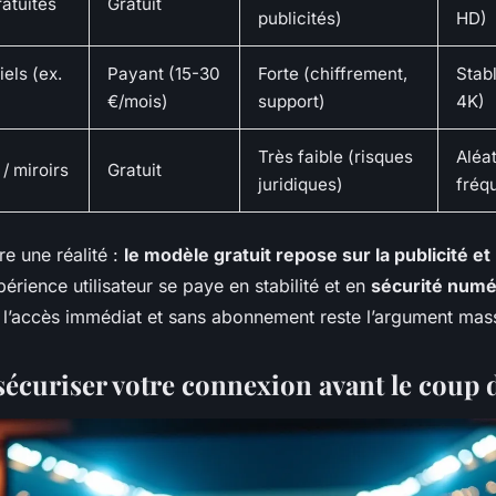
atuites
Gratuit
publicités)
HD)
els (ex.
Payant (15-30
Forte (chiffrement,
Stab
€/mois)
support)
4K)
Très faible (risques
Aléat
/ miroirs
Gratuit
juridiques)
fréq
e une réalité :
le modèle gratuit repose sur la publicité et 
périence utilisateur se paye en stabilité et en
sécurité numé
l’accès immédiat et sans abonnement reste l’argument mas
curiser votre connexion avant le coup 