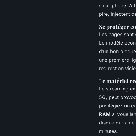
smartphone. Att
pire, injectent d
Se protéger co
Les pages sont s
Le modèle écono
d’un bon bloq
une première li
redirection vici
Le matériel r
Le streaming en
5G, peut provo
privilégiez un 
RAM
si vous la
disque dur améli
minutes.