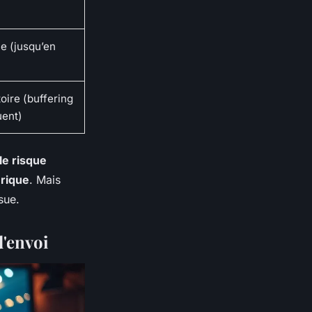
le (jusqu’en
oire (buffering
uent)
le risque
rique
. Mais
sue.
d'envoi