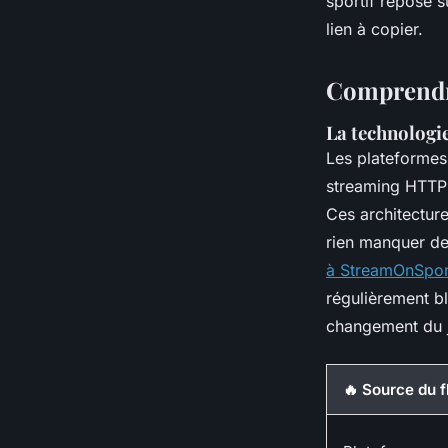
sportif repose s
lien à copier.
Franceline
•
02/07/2026 08:02
•
8 min de lecture
Comprendre
La technologie
Les plateformes
streaming HTTP o
Ces architecture
rien manquer des
à StreamOnSpor
régulièrement bl
changement du j
🔥 Source du f