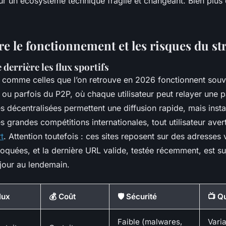
ur un écosystème technique fragile et changeant. Bien plus
 le fonctionnement et les risques du s
 derrière les flux sportifs
 comme celles que l’on retrouve en 2026 fonctionnent souv
u parfois du P2P, où chaque utilisateur peut relayer une pa
s décentralisées permettent une diffusion rapide, mais inst
 grandes compétitions internationales, tout utilisateur aver
t
. Attention toutefois : ces sites reposent sur des adresses v
oquées, et la dernière URL valide, testée récemment, est su
our au lendemain.
lux
💰 Coût
🛡️ Sécurité
📺 Q
Faible (malwares,
Vari