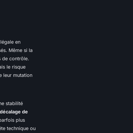
llégale en
sés. Même si la
 de contrôle.
is le risque
e leur mutation
e stabilité
décalage de
parfois plus
ête technique ou