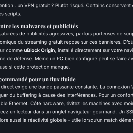
ention : un VPN gratuit ?
Plutôt risqué
. Certains conservent 
es scripts.
ntre les malwares et publicités
aturées de publicités agressives, parfois porteuses de scrip
mique du streaming gratuit repose sur ces bannières. D’où
ueur comme
uBlock Origin
, installé directement sur votre nav
gne de défense. Même un PC bien configuré peut se faire av
euse si cette protection manque.
ecommandé pour un flux fluide
 direct exige une bande passante constante. La connexion
quer du
buffering
à cause des interférences. Pour un confort
câble Ethernet. Côté hardware, évitez les machines avec mo
ncez un lecteur dans un onglet navigateur gourmand. Un SS
ore aussi la réactivité globale - utile lorsqu’un match dém