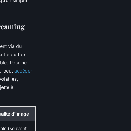
 qu’un simple
treaming
ent via du
rtie du flux.
able. Pour ne
ti peut
accéder
olatiles,
jette à
ualité d'image
able (souvent