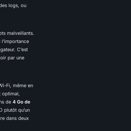
des logs, ou
ts malveillants.
 l’importance
igateur. C’est
oir par une
 Wi-Fi, même en
 optimal,
ins de
4 Go de
D plutôt qu’un
arre dans deux