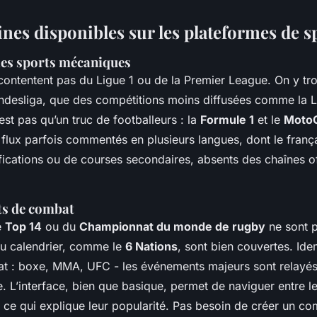
ines disponibles sur les plateformes de s
 les sports mécaniques
contentent pas du Ligue 1 ou de la Premier League. On y tr
Bundesliga, que des compétitions moins diffusées comme la 
est pas qu’un truc de footballeurs : la
Formule 1
et le
Moto
flux parfois commentés en plusieurs langues, dont le frança
ications ou de courses secondaires, absents des chaînes off
ts de combat
e
Top 14
ou du
Championnat du monde de rugby
ne sont p
u calendrier, comme le
6 Nations
, sont bien couvertes. Ide
t : boxe, MMA, UFC - les événements majeurs sont relayés
 L’interface, bien que basique, permet de naviguer entre le
, ce qui explique leur popularité. Pas besoin de créer un com