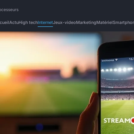
rocesseurs
cueil
Actu
High tech
Internet
Jeux-video
Marketing
Matériel
Smartpho