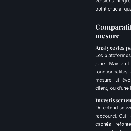
versions intègre
point crucial q
Comparatif
mesure
Analyse des p
Les plateformes
jours. Mais au f
fonctionnalités,
mesure, lui, évo
client, ou d’une 
Investissemen
On entend souven
raccourci. Oui, 
cachés : refonte