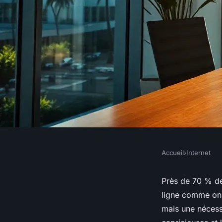
Accueil
›
Internet
INTERNET
Les avantages d'un s
Près de 70 % de
ligne comme on a
personnalisé à Nou
mais une nécessi