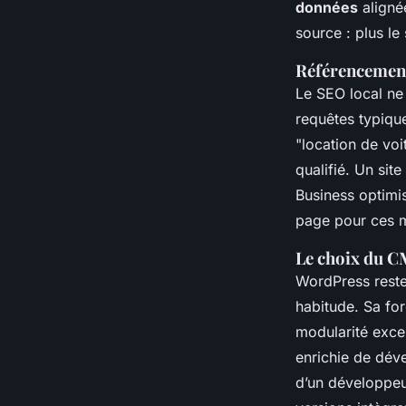
données
aligné
source : plus le
Référencement s
Le SEO local ne 
requêtes typiqu
"location de voi
qualifié. Un sit
Business optimis
page pour ces mo
Le choix du C
WordPress reste
habitude. Sa fo
modularité exce
enrichie de dév
d’un développeu