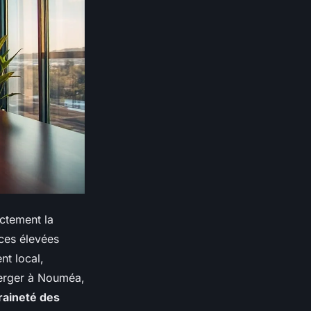
ectement la
nces élevées
nt local,
berger à Nouméa,
aineté des