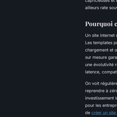
capricieuses et 
ailleurs rate sou
Franceline
•
26/03/2026 09:26
•
9 min de lecture
Pourquoi ch
Un site internet
Les templates prê
chargement et o
sur mesure gara
une évolutivité 
latence, compati
On voit régulièr
reprendre à zér
investissement i
pour les entrepr
de
créer un sit