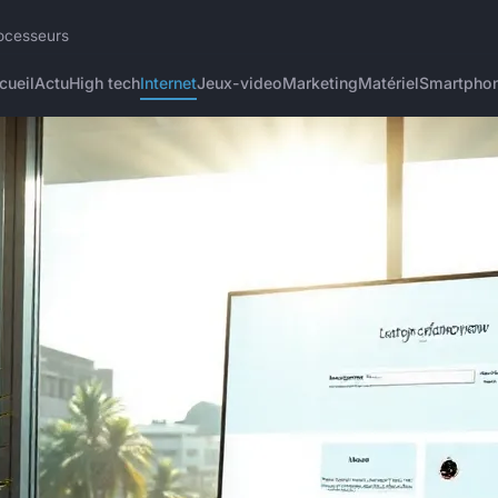
rocesseurs
cueil
Actu
High tech
Internet
Jeux-video
Marketing
Matériel
Smartpho