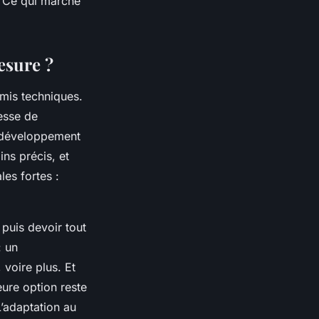
s. Ce qui marche
esure ?
omis techniques.
tesse de
n développement
ns précis, et
les fortes :
puis devoir tout
: un
 voire plus. Et
eure option reste
adaptation au