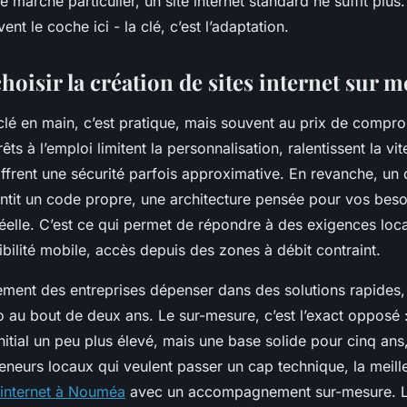
le marché particulier, un site internet standard ne suffit plu
vent le coche ici - la clé, c’est l’adaptation.
oisir la création de sites internet sur m
 clé en main, c’est pratique, mais souvent au prix de compr
ts à l’emploi limitent la personnalisation, ralentissent la vi
ffrent une sécurité parfois approximative. En revanche, u
ntit un code propre, une architecture pensée pour vos besoi
réelle. C’est ce qui permet de répondre à des exigences loca
bilité mobile, accès depuis des zones à débit contraint.
ement des entreprises dépenser dans des solutions rapides, 
o au bout de deux ans. Le sur-mesure, c’est l’exact opposé 
nitial un peu plus élevé, mais une base solide pour cinq ans,
eneurs locaux qui veulent passer un cap technique, la meill
e internet à Nouméa
avec un accompagnement sur-mesure. L’