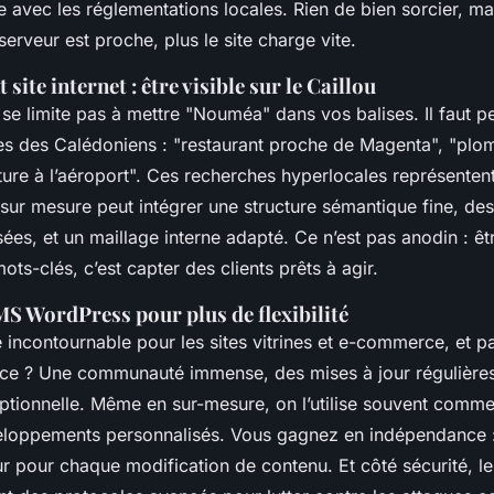
e avec les réglementations locales. Rien de bien sorcier, ma
 serveur est proche, plus le site charge vite.
ite internet : être visible sur le Caillou
se limite pas à mettre "Nouméa" dans vos balises. Il faut p
es des Calédoniens : "restaurant proche de Magenta", "plom
ture à l’aéroport". Ces recherches hyperlocales représentent
e sur mesure peut intégrer une structure sémantique fine, de
ées, et un maillage interne adapté. Ce n’est pas anodin : ê
ts-clés, c’est capter des clients prêts à agir.
MS WordPress pour plus de flexibilité
 incontournable pour les sites vitrines et e-commerce, et p
rce ? Une communauté immense, des mises à jour régulières
ptionnelle. Même en sur-mesure, on l’utilise souvent comme
eloppements personnalisés. Vous gagnez en indépendance 
r pour chaque modification de contenu. Et côté sécurité, le