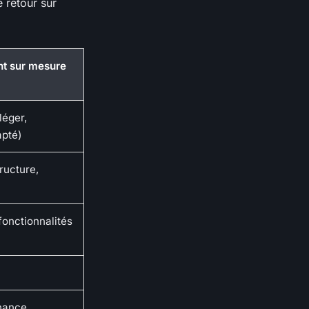
 retour sur
t sur mesure
léger,
pté)
tructure,
fonctionnalités
enance