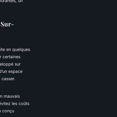
ourantes, un
 Sur-
ite en quelques
r certaines
veloppé sur
 d’un espace
t casser.
’un mauvais
évitez les coûts
en conçu