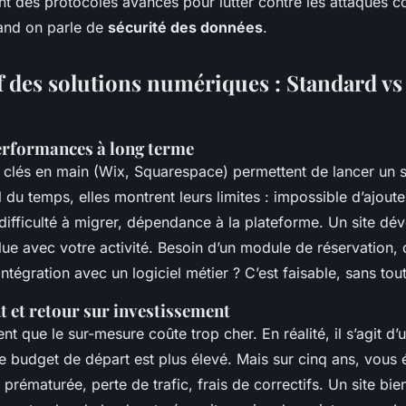
nt des protocoles avancés pour lutter contre les attaques c
uand on parle de
sécurité des données
.
 des solutions numériques : Standard vs
erformances à long terme
 clés en main (Wix, Squarespace) permettent de lancer un s
il du temps, elles montrent leurs limites : impossible d’ajoute
 difficulté à migrer, dépendance à la plateforme. Un site dé
lue avec votre activité. Besoin d’un module de réservation,
intégration avec un logiciel métier ? C’est faisable, sans tou
t et retour sur investissement
t que le sur-mesure coûte trop cher. En réalité, il s’agit d
le budget de départ est plus élevé. Mais sur cinq ans, vous 
 prématurée, perte de trafic, frais de correctifs. Un site bi